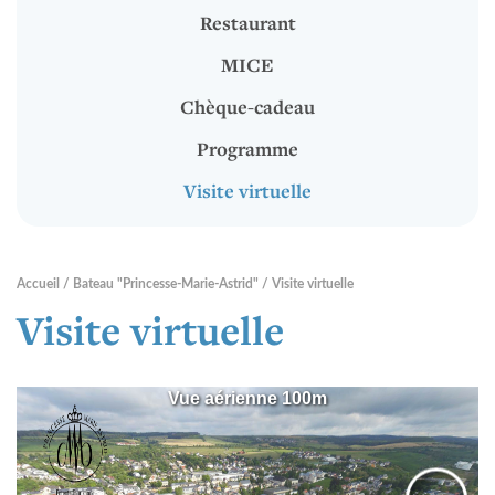
Locations
Restaurant
Locations vélos
MICE
Informations touristiques
Chèque-cadeau
Programme
RENTABIKE
Visite virtuelle
Présentation
Accueil
Bateau "Princesse-Marie-Astrid"
Visite virtuelle
Stations "RentaBike"
Visite virtuelle
Matériel (vélos & accessoires)
Tarifs
Sécurité