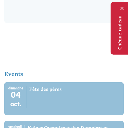
Chèque-cadeau
Events
dimanche
Fête des pères
04
oct.
vendredi