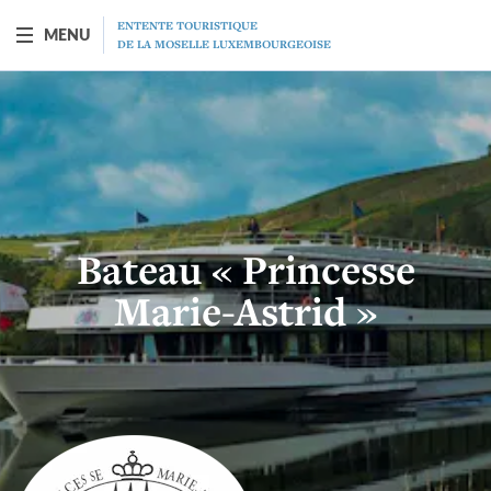
ENTENTE TOURISTIQUE
MENU
DE LA MOSELLE LUXEMBOURGEOISE
BATEAU "PRINCESSE-MARIE-ASTRID"
Présentation
Horaires
Bateau « Princesse
Tarifs
Marie-Astrid »
Restaurant
MICE
Chèque-cadeau
Programme