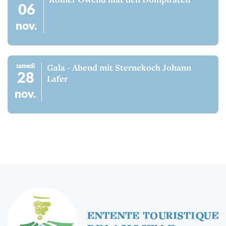
Kölner Owend mat den Dompiraten
06
nov.
samedi
Gala - Abend mit Sternekoch Johann
28
Lafer
nov.