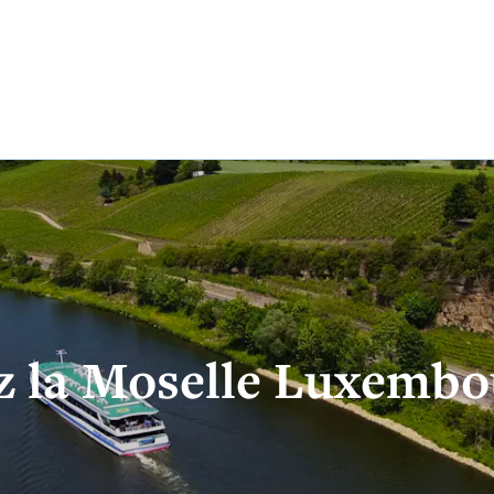
SÉE DU VIN
RENTABIKE
EVENTS
ramme
Cycle de conférences
Informations 
logiques
 virtuelle
Locations
e
Locations vélos
z la Moselle Luxembo