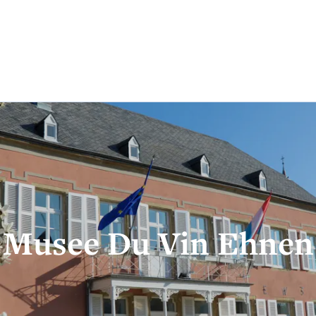
SÉE DU VIN
RENTABIKE
EVENTS
ramme
Cycle de conférences
Informations 
logiques
 virtuelle
Locations
e
Locations vélos
Musee Du Vin Ehnen