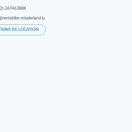
52) 267463888
@rentabike-miselerland.lu
TIONS DE LOCATION