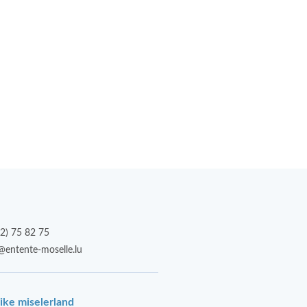
2) 75 82 75
@entente-moselle.lu
ike miselerland